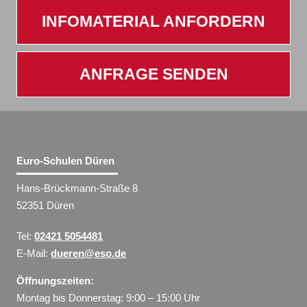
INFOMATERIAL ANFORDERN
ANFRAGE SENDEN
Euro-Schulen Düren
Hans-Brückmann-Straße 8
52351 Düren
Tel:
02421 5054481
E-Mail:
dueren@eso.de
Öffnungszeiten:
Montag bis Donnerstag: 9:00 – 15:00 Uhr