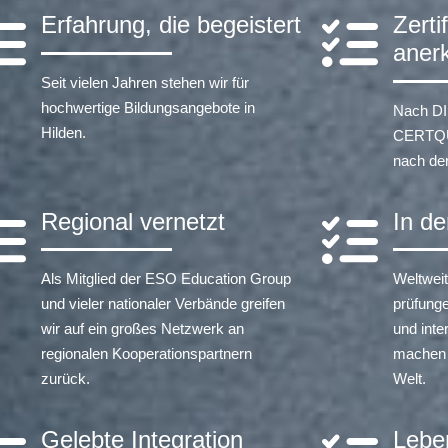
Erfahrung, die begeistert
Zerti
aner
Seit vielen Jahren stehen wir für
hochwertige Bildungsangebote in
Nach DI
Hilden.
CERTQUA 
nach de
Regional vernetzt
In d
Als Mitglied der ESO Education Group
Weltwei
und vieler nationaler Verbände greifen
prüfung
wir auf ein großes Netzwerk an
und inte
regionalen Kooperationspartnern
machen Si
zurück.
Welt.
Gelebte Integration
Lebe