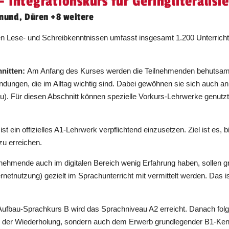
 Integrationskurs für Geringliteralisie
Dauer:
1000 Unterrichtseinheiten (à 45
min)
mund, Düren +8 weitere
Unterricht findet von 09:00 bis 17:00 Uhr
n Lese- und Schreibkenntnissen umfasst insgesamt 1.200 Unterrichts
statt.
Dauer:
1000 Unterrichtseinheiten (à 45
nitten:
Am Anfang des Kurses werden die Teilnehmenden behutsam a
min)
dungen, die im Alltag wichtig sind. Dabei gewöhnen sie sich auch an
). Für diesen Abschnitt können spezielle Vorkurs-Lehrwerke genutzt
Unterricht findet von 08:00 bis 12:35 Uhr
statt.
Dauer:
1000 Unterrichtseinheiten (à 45
st ein offizielles A1-Lehrwerk verpflichtend einzusetzen. Ziel ist e
min)
zu erreichen.
Unterricht findet von 18:00 bis 21:15 Uhr
lnehmende auch im digitalen Bereich wenig Erfahrung haben, sollen gr
statt.
netnutzung) gezielt im Sprachunterricht mit vermittelt werden. Das is
Dauer:
1000 Unterrichtseinheiten (à 45
min)
ufbau-Sprachkurs B wird das Sprachniveau A2 erreicht. Danach folgt
ur der Wiederholung, sondern auch dem Erwerb grundlegender B1-Kenn
Unterricht findet von 08:00 bis 12:00 Uhr