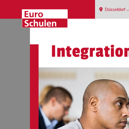
Düsseldorf ⌵
Integration