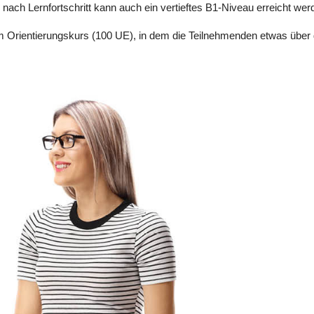
nach Lernfortschritt kann auch ein vertieftes B1-Niveau erreicht we
statt.
Dauer:
1000 Unterrichtseinheiten (à 45
m Orientierungskurs (100 UE), in dem die Teilnehmenden etwas über d
min)
Unterricht findet von 09:00 bis 17:00 Uhr
statt.
Dauer:
1000 Unterrichtseinheiten (à 45
min)
Unterricht findet von 09:00 bis 17:00 Uhr
statt.
Dauer:
1000 Unterrichtseinheiten (à 45
min)
Unterricht findet von 13:15 bis 17:30 Uhr
statt.
Dauer:
1000 Unterrichtseinheiten (à 45
min)