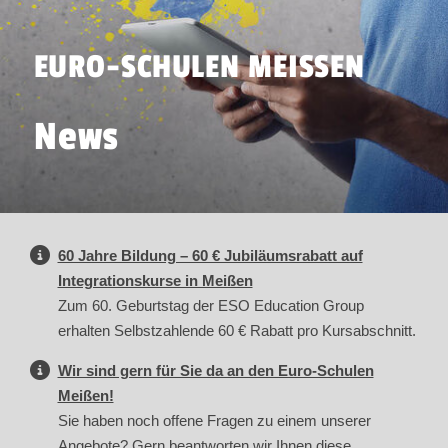
EURO-SCHULEN MEISSEN
News
60 Jahre Bildung – 60 € Jubiläumsrabatt auf
Integrationskurse in Meißen
Zum 60. Geburtstag der ESO Education Group
erhalten Selbstzahlende 60 € Rabatt pro Kursabschnitt.
Wir sind gern für Sie da an den Euro-Schulen
Meißen!
Sie haben noch offene Fragen zu einem unserer
Angebote? Gern beantworten wir Ihnen diese