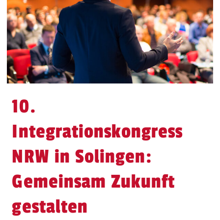
10.
Integrationskongress
NRW in Solingen:
Gemeinsam Zukunft
gestalten