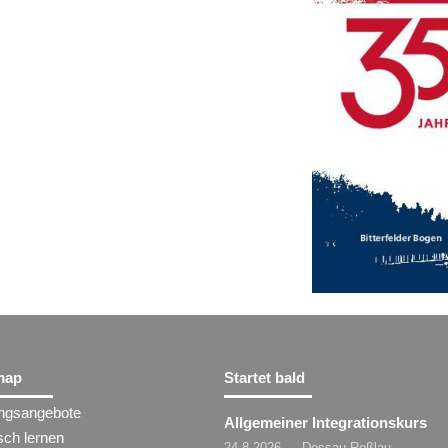
map
Startet bald
ungsangebote
Allgemeiner Integrationskurs
sch lernen
24.8.2026 — Dessau-Roßlau