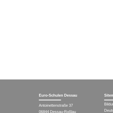
Euro-Schulen Dessau
Site
Bild
Antoinettenstraße 37
Deut
06844 Dessau-Roßlau