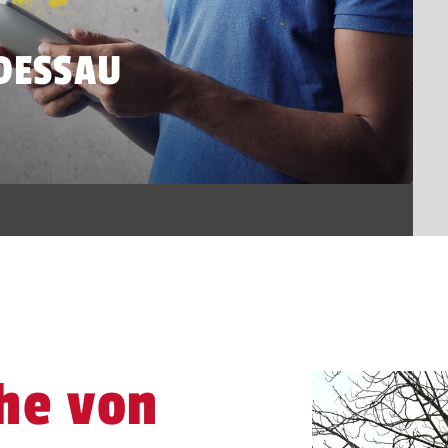
DESSAU
he von