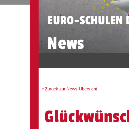
EURO-SCHULEN 
News
« Zurück zur News-Übersicht
Glückwünsc