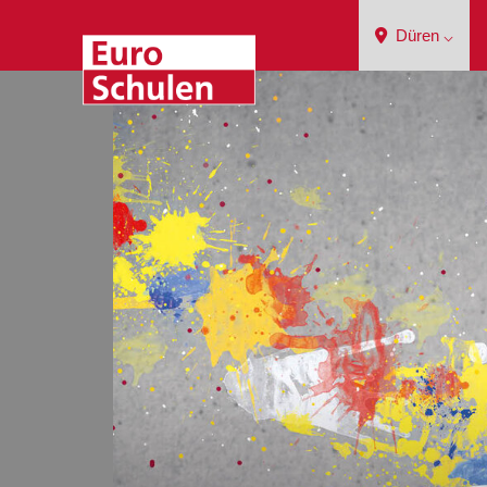
Düren ⌵