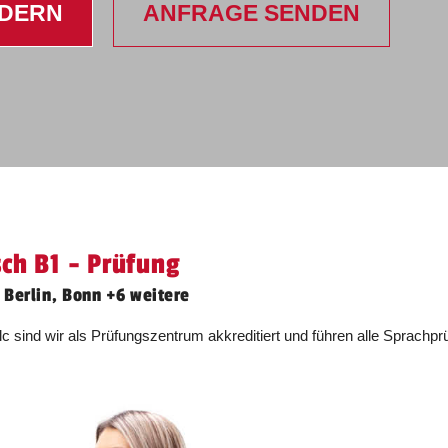
Mindestteilnehmerzahl für die Prüfung ist 7.
RDERN
ANFRAGE SENDEN
Anmeldung ist vor Ort.
Unterricht findet von 13:00 bis 17:00 Uhr
statt.
Dauer:
1 Tag
Anmeldeschluss (Einzahlung
Prüfungsgebühr) 18.09.2026
sch B1 - Prüfung
Mindestteilnehmerzahl für die Prüfung ist 7.
 Berlin, Bonn +6 weitere
elc sind wir als Prüfungszentrum akkreditiert und führen alle Sprac
Anmeldung ist vor Ort.
Unterricht findet von 13:00 bis 17:00 Uhr
statt.
Dauer:
1 Tag