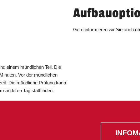
statt.
Aufbauopti
Dauer:
1 Tag
Unterricht findet von 09:00 bis 17:00 Uhr
Gern informieren wir Sie auch ü
statt.
Dauer:
1 Tag
Unterricht findet von 09:00 bis 17:00 Uhr
statt.
und einem mündlichen Teil. Die
Dauer:
1 Tag
 Minuten. Vor der mündlichen
eit. Die mündliche Prüfung kann
Unterricht findet von 09:00 bis 16:00 Uhr
em anderen Tag stattfinden.
statt.
Dauer:
1 Tag
Unterricht findet von 09:00 bis 17:00 Uhr
statt.
Dauer:
1 Tag
INFOM