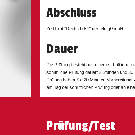
Abschluss
Köln
04.09.2026
Zertifikat "Deutsch B1" der telc gGmbH
Dauer
Köln
02.10.2026
Die Prüfung besteht aus einem schriftlichen 
schriftliche Prüfung dauert 2 Stunden und 30
Prüfung haben Sie 20 Minuten Vorbereitungsz
Köln
13.11.2026
am Tag der schriftlichen Prüfung oder an ein
Leipzig
24.11.2026
Prüfung/Test