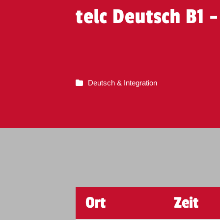
Leverkusen
18.09.2026
telc Deutsch B1 
Deutsch & Integration
Trier
29.08.2026
Trier
19.09.2026
Ort
Zeit