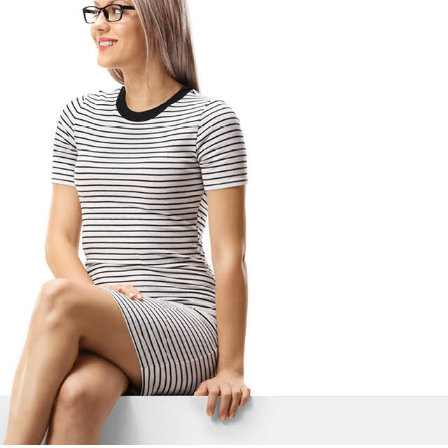
Anmeldeschluss (Einzahlung
Prüfungsgebühr) 30.10.2026
Mindestteilnehmerzahl für die Prüfung ist 7.
Anmeldung ist vor Ort.
Unterricht findet von 10:00 bis 16:00 Uhr
statt.
Dauer:
25 Tage
Unterricht findet von 09:00 bis 16:00 Uhr
statt.
Dauer:
1 Tag
Unterricht findet von 09:00 bis 17:00 Uhr