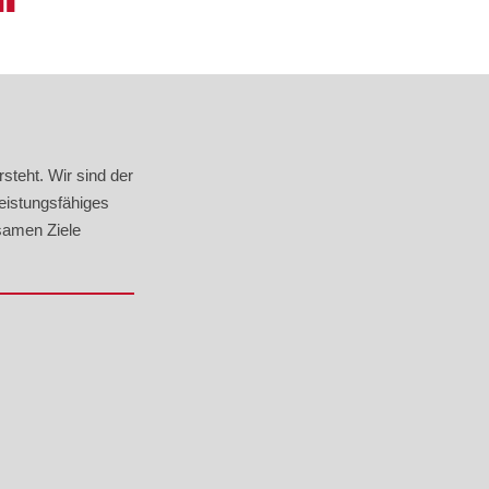
rsteht. Wir sind der
eistungsfähiges
samen Ziele