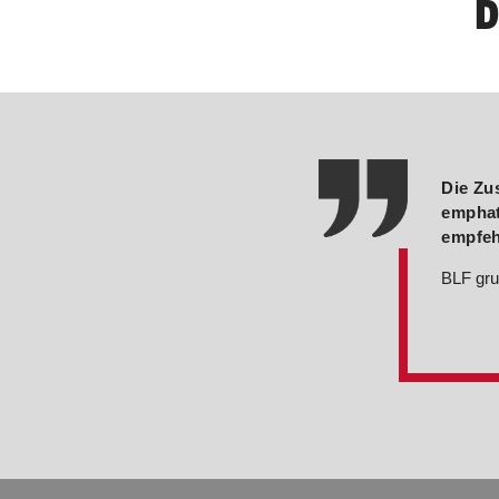
D
nd neue Ansätze für die
Die Zu
emphat
empfeh
BLF gr