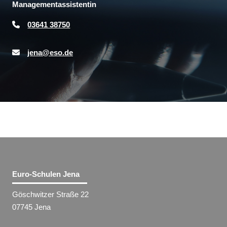
Managementassistentin
03641 38750
jena@eso.de
Euro-Schulen Jena
Göschwitzer Straße 22
07745 Jena