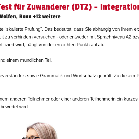
est für Zuwanderer (DTZ) - Integratio
Unterricht findet von 09:00 bis 17:00 Uhr
Wolfen, Bonn +12 weitere
statt.
Dauer:
1 Tag
 "skalierte Prüfung". Das bedeutet, dass Sie abhängig von Ihrem erz
eit zu verhindern versuchen - oder entweder mit Sprachniveau A2 b
Unterricht findet von 09:00 bis 17:00 Uhr
fiziert wird, hängt von der erreichten Punktzahl ab.
statt.
Dauer:
1 Tag
und einem mündlichen Teil.
Unterricht findet von 09:00 bis 17:00 Uhr
eseverständnis sowie Grammatik und Wortschatz geprüft. Zu diesem P
statt.
Dauer:
1 Tag
einem anderen Teilnehmer oder einer anderen Teilnehmerin ein kurze
Unterricht findet von 09:00 bis 17:00 Uhr
 bewertet wird
statt.
Dauer:
1 Tag
Unterricht findet von 09:00 bis 17:00 Uhr
statt.