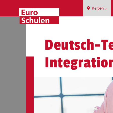
Kerpen ⌵
Deutsch-Te
Integratio