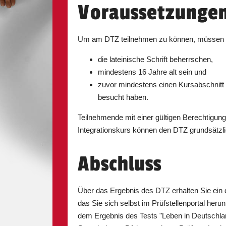
Gransee
11.09.2026
Voraussetzunge
Um am DTZ teilnehmen zu können, müssen
Iserlohn
12.09.2026
die lateinische Schrift beherrschen,
mindestens 16 Jahre alt sein und
zuvor mindestens einen Kursabschnitt 
besucht haben.
Köln
11.09.2026
Teilnehmende mit einer gültigen Berechtigun
Integrationskurs können den DTZ grundsätzli
Oldenburg
23.10.2026
Abschluss
Über das Ergebnis des DTZ erhalten Sie ein dig
Viersen
14.08.2026
das Sie sich selbst im Prüfstellenportal he
dem Ergebnis des Tests "Leben in Deutschla