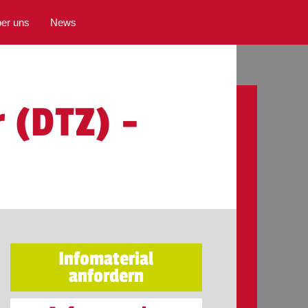
er uns
News
 (DTZ) -
Infomaterial
anfordern