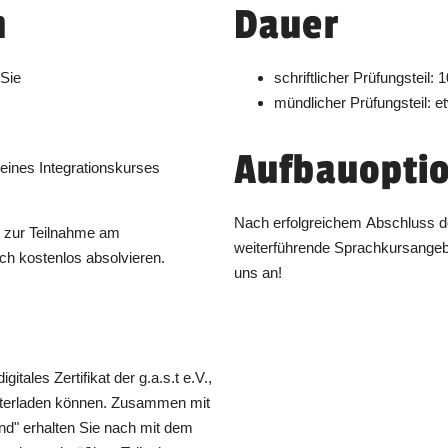
Unterricht findet von 09:00 bis 17:00 Uhr
n
Dauer
statt.
Dauer:
1 Tag
 Sie
schriftlicher Prüfungsteil:
Unterricht findet von 09:00 bis 17:00 Uhr
mündlicher Prüfungsteil: 
statt.
Dauer:
1 Tag
Aufbauopti
eines Integrationskurses
Unterricht findet von 09:00 bis 17:00 Uhr
Nach erfolgreichem Abschluss de
statt.
g zur Teilnahme am
weiterführende Sprachkursangeb
Dauer:
1 Tag
ch kostenlos absolvieren.
uns an!
Unterricht findet von 09:00 bis 17:00 Uhr
statt.
Dauer:
1 Tag
itales Zertifikat der g.a.s.t e.V.,
Unterricht findet von 09:00 bis 17:00 Uhr
runterladen können. Zusammen mit
statt.
nd" erhalten Sie nach mit dem
Dauer:
1 Tag