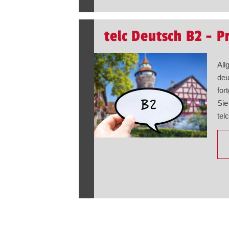
telc Deutsch B2 - P
All
deu
for
Sie
tel