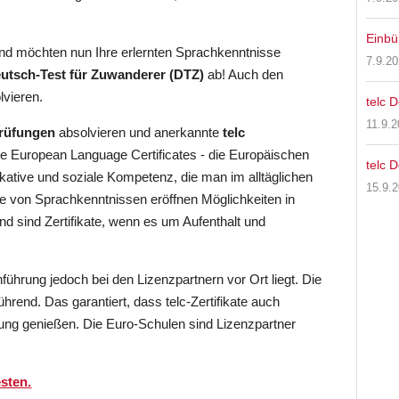
Einbü
 und möchten nun Ihre erlernten Sprachkenntnisse
7.9.2
utsch-Test für Zuwanderer (DTZ)
ab! Auch den
lvieren.
telc 
11.9.
Prüfungen
absolvieren und anerkannte
telc
 The European Language Certificates - die Europäischen
telc 
kative und soziale Kompetenz, die man im alltäglichen
15.9.
 von Sprachkenntnissen eröffnen Möglichkeiten in
d sind Zertifikate, wenn es um Aufenthalt und
führung jedoch bei den Lizenzpartnern vor Ort liegt. Die
ührend. Das garantiert, dass telc-Zertifikate auch
ung genießen. Die Euro-Schulen sind Lizenzpartner
sten.