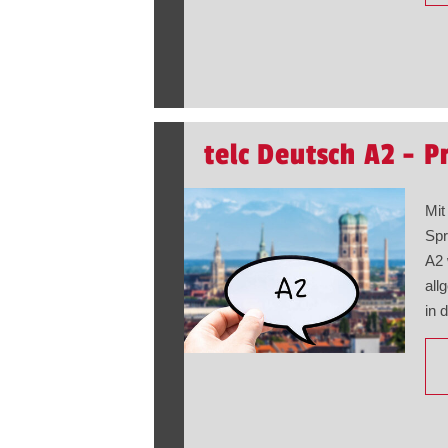
telc Deutsch A2 - P
Mit
Spr
A2 
all
in 