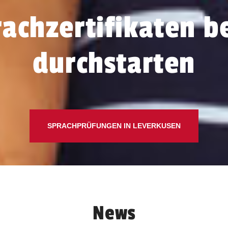
achzertifikaten b
durchstarten
SPRACHPRÜFUNGEN IN LEVERKUSEN
News