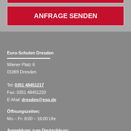
ANFRAGE SENDEN
Euro-Schulen Dresden
Wiener Platz 6
01069 Dresden
Tel:
0351 48451217
Fax: 0351 48451220
E-Mail:
dresden@eso.de
Öffnungszeiten:
Mo – Fr: 8:00 – 16:00 Uhr
Anmeldung zum Deutschkurs: