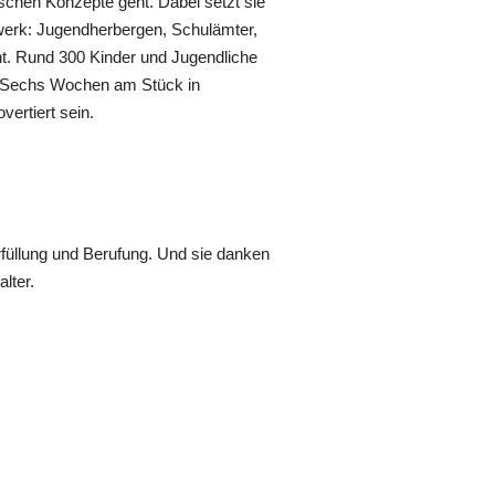
schen Konzepte geht. Dabei setzt sie
tzwerk: Jugendherbergen, Schulämter,
t. Rund 300 Kinder und Jugendliche
. Sechs Wochen am Stück in
ertiert sein.
rfüllung und Berufung. Und sie danken
lter.