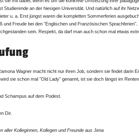
 ist sie mit dabei, wenn es um die konkrete Umsetzung ihrer pädagogi
t Studierende an der hiesigen Universität. Und natürlich auf ihr Ne
er u. a. Erst jüngst waren die kompletten Sommerferien ausgebuch
 und Freude bei den "Englischen und Französischen Sprachferien"
chgestanden sein. Respekt, da darf man auch schon mal etwas extrov
rufung
amona Wagner macht nicht nur ihren Job, sondern sie findet darin E
 wird sie schon mal "Old Lady" genannt, ist sie doch längst im Rentena
 und Schampus auf dem Podest.
n Dir.
aller Kolleginnen, Kollegen und Freunde aus Jena