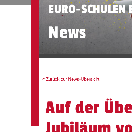
EURO-SCHULEN 
News
« Zurück zur News-Übersicht
Auf der Übe
Jubiläum v