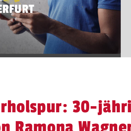
ERFURT
rholspur: 30-jähr
on Ramona Wagne