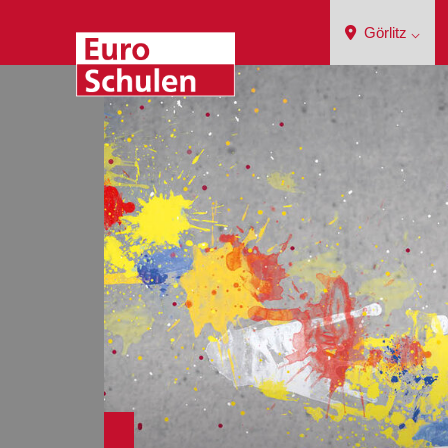
Görlitz ⌵