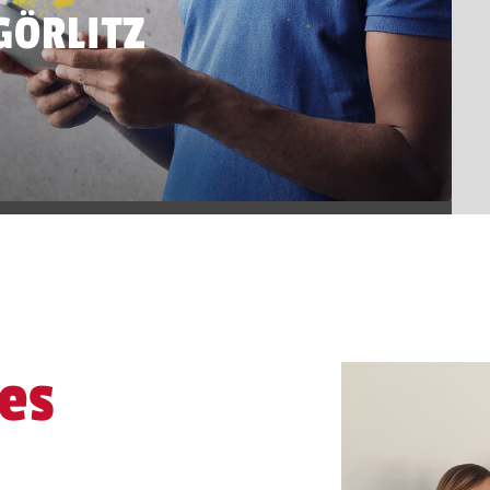
GÖRLITZ
es