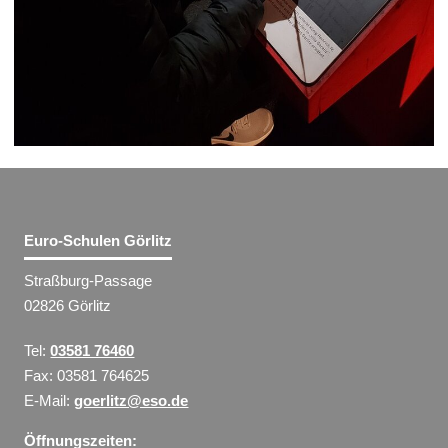
Euro-Schulen Görlitz
Straßburg-Passage
02826 Görlitz
Tel:
03581 76460
Fax: 03581 764625
E-Mail:
goerlitz@eso.de
Öffnungszeiten: