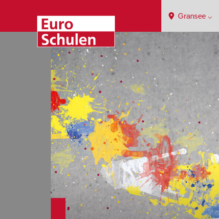
Gransee ⌵