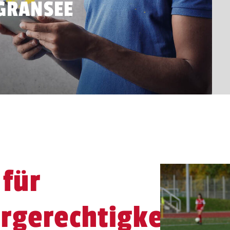
GRANSEE
 für
rgerechtigkeit