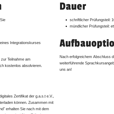
Unterricht findet von 09:00 bis 17:00 Uhr
n
Dauer
statt.
Dauer:
1 Tag
 Sie
schriftlicher Prüfungsteil:
Unterricht findet von 09:00 bis 17:00 Uhr
mündlicher Prüfungsteil: 
statt.
Dauer:
1 Tag
Aufbauopti
eines Integrationskurses
Unterricht findet von 09:00 bis 17:00 Uhr
Nach erfolgreichem Abschluss de
statt.
g zur Teilnahme am
weiterführende Sprachkursangeb
Dauer:
1 Tag
ch kostenlos absolvieren.
uns an!
Unterricht findet von 09:00 bis 17:00 Uhr
statt.
Dauer:
1 Tag
itales Zertifikat der g.a.s.t e.V.,
Unterricht findet von 09:00 bis 17:00 Uhr
runterladen können. Zusammen mit
statt.
nd" erhalten Sie nach mit dem
Dauer:
1 Tag