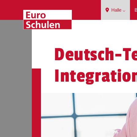
Halle ⌵
B
Deutsch-Te
Integratio