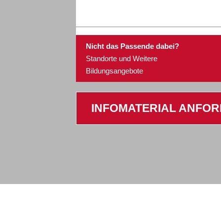
Bonn
15.08.2026
Nicht das Passende dabei?
Standorte und Weitere
Bildungsangebote
Chemnitz
09.10.2026
INFOMATERIAL ANFO
Chemnitz
20.11.2026
Dresden
11.09.2026