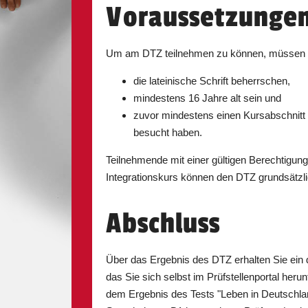
Iserlohn
12.09.2026
Voraussetzunge
Um am DTZ teilnehmen zu können, müssen
Kerpen
11.09.2026
die lateinische Schrift beherrschen,
mindestens 16 Jahre alt sein und
zuvor mindestens einen Kursabschnitt 
besucht haben.
Köln
11.09.2026
Teilnehmende mit einer gültigen Berechtigun
Integrationskurs können den DTZ grundsätzli
Oldenburg
23.10.2026
Abschluss
Über das Ergebnis des DTZ erhalten Sie ein dig
Viersen
14.08.2026
das Sie sich selbst im Prüfstellenportal he
dem Ergebnis des Tests "Leben in Deutschla