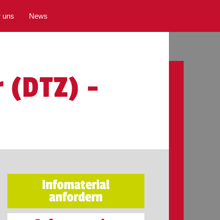
 uns
News
 (DTZ) -
Infomaterial
anfordern