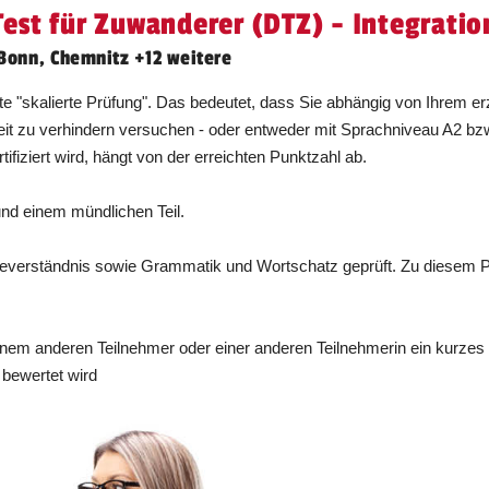
est für Zuwanderer (DTZ) - Integratio
Unterricht findet von 09:00 bis 17:00 Uhr
 Bonn, Chemnitz +12 weitere
statt.
Dauer:
1 Tag
 "skalierte Prüfung". Das bedeutet, dass Sie abhängig von Ihrem erz
eit zu verhindern versuchen - oder entweder mit Sprachniveau A2 b
Unterricht findet von 09:00 bis 17:00 Uhr
fiziert wird, hängt von der erreichten Punktzahl ab.
statt.
Dauer:
1 Tag
und einem mündlichen Teil.
Unterricht findet von 09:00 bis 17:00 Uhr
eseverständnis sowie Grammatik und Wortschatz geprüft. Zu diesem P
statt.
Dauer:
1 Tag
einem anderen Teilnehmer oder einer anderen Teilnehmerin ein kurze
Unterricht findet von 09:00 bis 17:00 Uhr
 bewertet wird
statt.
Dauer:
1 Tag
Unterricht findet von 09:00 bis 17:00 Uhr
statt.