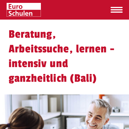
Beratung,
Arbeitssuche, lernen -
intensiv und
ganzheitlich (Bali)