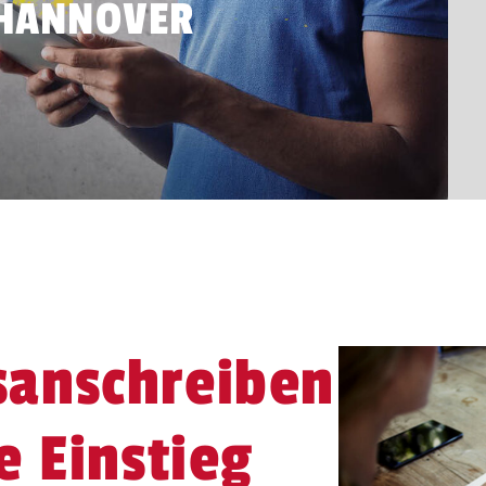
 HANNOVER
anschreiben:
e Einstieg