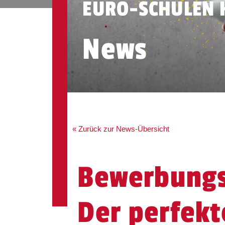
EURO-SCHULEN
News
« Zurück zur News-Übersicht
Bewerbungs
Der perfekt