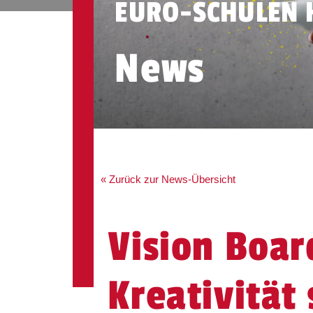
EURO-SCHULEN
News
« Zurück zur News-Übersicht
Vision Boar
Kreativität 