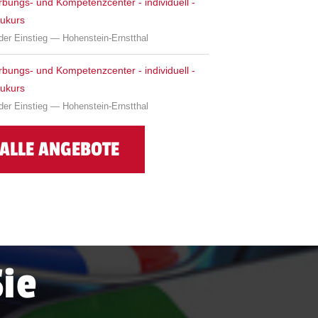
bungs- und Kompetenzcenter - individuell -
ukurs
der Einstieg — Hohenstein-Ernstthal
bungs- und Kompetenzcenter - individuell -
ukurs
der Einstieg — Hohenstein-Ernstthal
ALLE ANGEBOTE
Sie