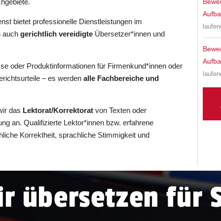
hgebiete.
Bewer
Aufba
t bietet professionelle Dienstleistungen im
laufen
h auch
gerichtlich vereidigte
Übersetzer*innen und
Bewer
Aufba
 oder Produktinformationen für Firmenkund*innen oder
laufen
richtsurteile – es werden
alle Fachbereiche und
wir das
Lektorat/Korrektorat
von Texten oder
g an. Qualifizierte Lektor*innen bzw. erfahrene
hliche Korrektheit, sprachliche Stimmigkeit und
r übersetzen für 