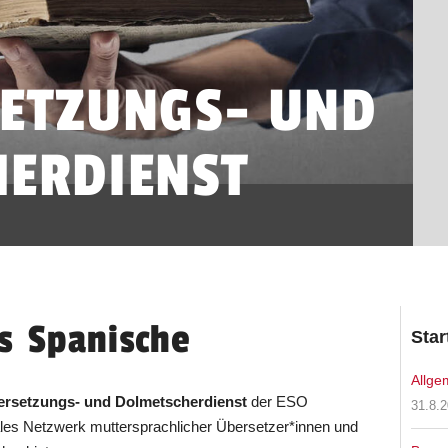
ETZUNGS- UND
ERDIENST
s
Englische
Spanische
Französische
Polnische
Russische
Chinesische
Star
Allge
ersetzungs- und Dolmetscherdienst
der ESO
31.8.
nales Netzwerk muttersprachlicher Übersetzer*innen und