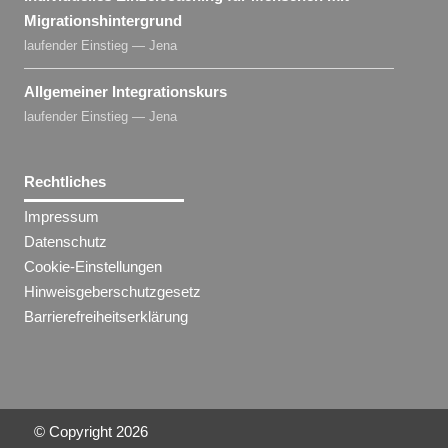
Migrationshintergrund
laufender Einstieg — Jena
Allgemeiner Integrationskurs
laufender Einstieg — Jena
Rechtliches
Impressum
Datenschutz
Cookie-Einstellungen
Hinweisgeberschutzgesetz
Barrierefreiheitserklärung
© Copyright
2026