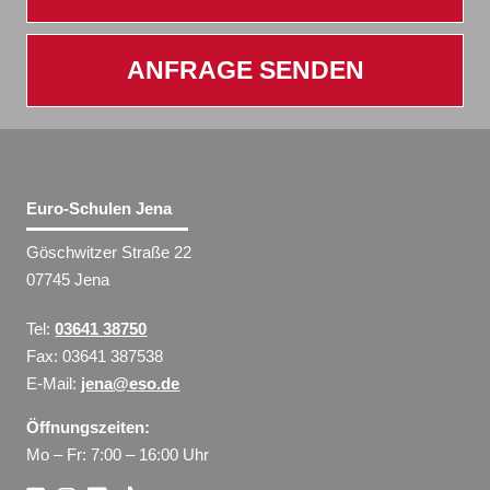
ANFRAGE SENDEN
Euro-Schulen Jena
Göschwitzer Straße 22
07745 Jena
Tel:
03641 38750
Fax: 03641 387538
E-Mail:
jena@eso.de
Öffnungszeiten:
Mo – Fr: 7:00 – 16:00 Uhr