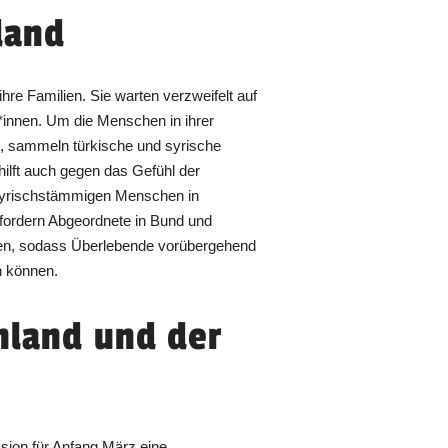
hland
re Familien. Sie warten verzweifelt auf
innen. Um die Menschen in ihrer
, sammeln türkische und syrische
hilft auch gegen das Gefühl der
d syrischstämmigen Menschen in
ordern Abgeordnete in Bund und
ken, sodass Überlebende vorübergehend
n können.
hland und der
ion für Anfang März eine