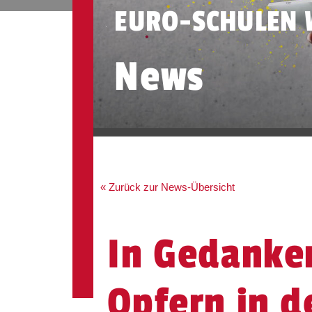
EURO-SCHULEN 
News
« Zurück zur News-Übersicht
In Gedanke
Opfern in d