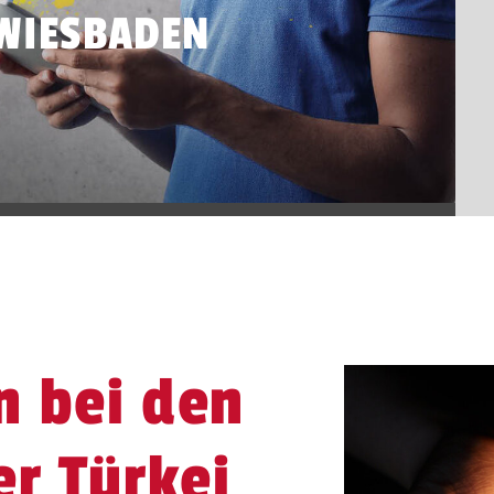
WIESBADEN
n bei den
er Türkei