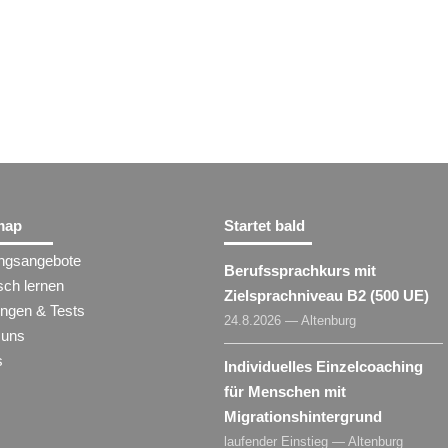
map
Startet bald
ungsangebote
Berufssprachkurs mit
sch lernen
Zielsprachniveau B2 (500 UE)
ungen & Tests
24.8.2026 — Altenburg
 uns
s
Individuelles Einzelcoaching
für Menschen mit
Migrationshintergrund
laufender Einstieg — Altenburg