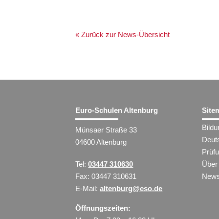
« Zurück zur News-Übersicht
Euro-Schulen Altenburg
Site
Bild
Münsaer Straße 33
Deut
04600 Altenburg
Prüf
Tel:
03447 310630
Über
Fax: 03447 310631
New
E-Mail:
altenburg@eso.de
Öffnungszeiten: