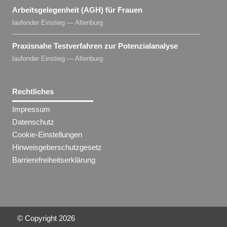
Arbeitsgelegenheit (AGH) für Frauen
laufender Einstieg — Altenburg
Praxisnahe Testverfahren zur Potenzialanalyse
laufender Einstieg — Altenburg
Rechtliches
Impressum
Datenschutz
Cookie-Einstellungen
Hinweisgeberschutzgesetz
Barrierefreiheitserklärung
© Copyright
2026