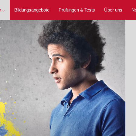
a ⌵
Bildungsangebote
Prüfungen & Tests
Über uns
N