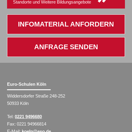
Standorte und Weitere Bildungsangebote
INFOMATERIAL ANFORDERN
ANFRAGE SENDEN
Euro-Schulen Köln
Widdersdorfer Straße 248-252
50933 Köln
Tel:
0221 9496680
Fax: 0221 94966814
E-Mail:
koeln@eso.de