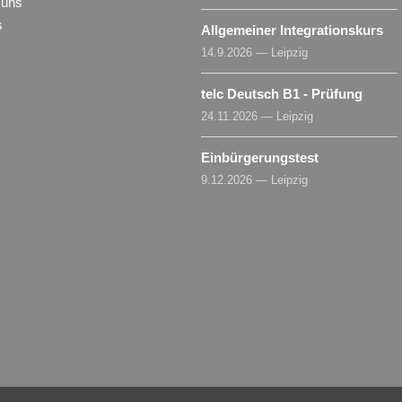
 uns
s
Allgemeiner Integrationskurs
14.9.2026 — Leipzig
telc Deutsch B1 - Prüfung
24.11.2026 — Leipzig
Einbürgerungstest
9.12.2026 — Leipzig