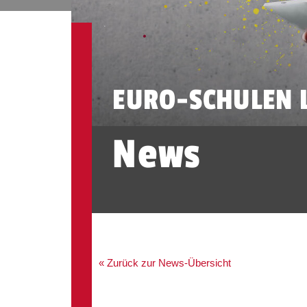
EURO-SCHULEN L
News
« Zurück zur News-Übersicht