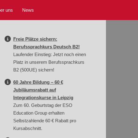
er uns
News
Freie Plätze sichern:
Berufssprachkurs Deutsch B2!
Laufender Einstieg: Jetzt noch einen
Platz in unserem Berufssprachkurs
B2 (500UE) sichern!
60 Jahre Bildung – 60 €
Jubiläumsrabatt auf
Integrationskurse in Leipzig
Zum 60. Geburtstag der ESO
Education Group erhalten
Selbstzahlende 60 € Rabatt pro
Kursabschnitt.