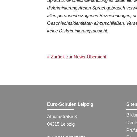
Sprachliche Gleichbehandlung ist dabei ein 
diskriminierungsfreien Sprachgebrauch verwe
allen personenbezogenen Bezeichnungen, um
Geschlechtsidentitäten einzuschließen. Vers
keine Diskriminierungsabsicht.
« Zurück zur News-Übersicht
Euro-Schulen Leipzig
Site
Bild
Atriumstraße 3
Deut
04315 Leipzig
Prüf