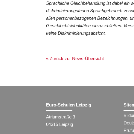
Sprachliche Gleichbehandlung ist dabei ein 
diskriminierungsfreien Sprachgebrauch verwe
allen personenbezogenen Bezeichnungen, um
Geschlechtsidentitäten einzuschließen. Vers
keine Diskriminierungsabsicht.
« Zurück zur News-Übersicht
Euro-Schulen Leipzig
Site
Bild
Atriumstraße 3
Deut
04315 Leipzig
Prüf