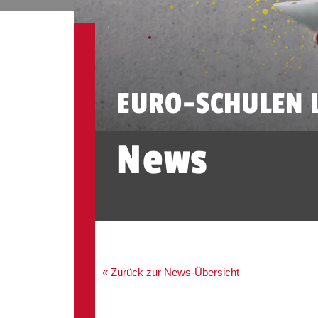
EURO-SCHULEN L
News
« Zurück zur News-Übersicht