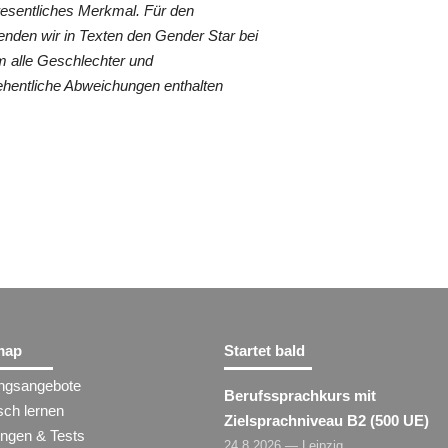
wesentliches Merkmal. Für den
nden wir in Texten den Gender Star bei
 alle Geschlechter und
ehentliche Abweichungen enthalten
map
Startet bald
ungsangebote
Berufssprachkurs mit
sch lernen
Zielsprachniveau B2 (500 UE)
ungen & Tests
24.8.2026 — Leipzig