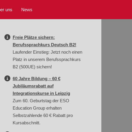
er uns
News
Freie Plätze sichern:
Berufssprachkurs Deutsch B2!
Laufender Einstieg: Jetzt noch einen
Platz in unserem Berufssprachkurs
B2 (500UE) sichern!
60 Jahre Bildung – 60 €
Jubiläumsrabatt auf
Integrationskurse in Leipzig
Zum 60. Geburtstag der ESO
Education Group erhalten
Selbstzahlende 60 € Rabatt pro
Kursabschnitt.