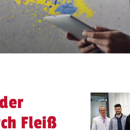
der
ch Fleiß