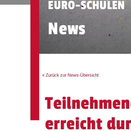
EURO-SCHULEN
News
« Zurück zur News-Übersicht
Teilnehmen
erreicht dur