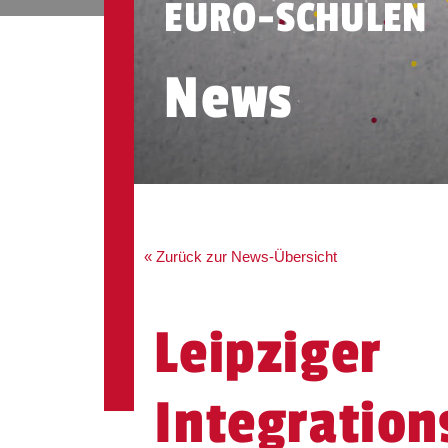
EURO-SCHULEN
News
« Zurück zur News-Übersicht
Leipziger
Integratio