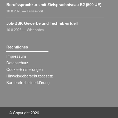
Berufssprachkurs mit Zielsprachniveau B2 (500 UE)
10.8.2026 — Düsseldorf
Job-BSK Gewerbe und Technik virtuell
10.8.2026 — Wiesbaden
Rechtliches
Impressum
Datenschutz
Cookie-Einstellungen
Hinweisgeberschutzgesetz
Barrierefreiheitserklärung
© Copyright
2026