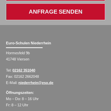
ANFRAGE SENDEN
Euro-Schulen Niederrhein
Hormesfeld 9b
41748 Viersen
Tel:
02162 351040
Fax: 02162 2662048
E-Mail:
niederrhein@eso.de
Öffnungszeiten:
Mo – Do: 8 – 16 Uhr
Fr: 8 – 12 Uhr