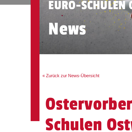
EURO-SCHULEN 
News
« Zurück zur News-Übersicht
Ostervorbe
Schulen Ost