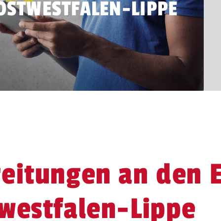
OSTWESTFALEN-LIPPE
reitungen an den 
westfalen-Lippe