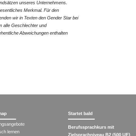
rundsätzen unseres Unternehmens.
wesentliches Merkmal. Für den
nden wir in Texten den Gender Star bei
 alle Geschlechter und
ehentliche Abweichungen enthalten
map
Startet bald
ungsangebote
Berufssprachkurs mit
sch lernen
Zielsprachniveau B2 (500 UE)