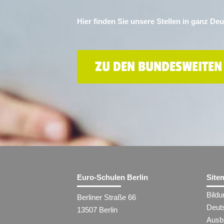
Hier finden Sie unsere Stellen in ganz De
ZU DEN BUNDESWEITEN
Euro-Schulen Berlin
Site
Bild
Berliner Straße 66
Deut
13507 Berlin
Ausbi