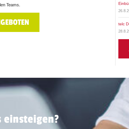
Einbü
alen Teams.
26.8.2
NGEBOTEN
telc 
28.8.2
s einsteigen?