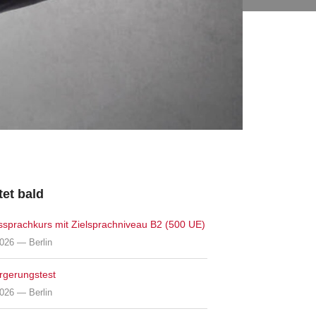
tet bald
ssprachkurs mit Zielsprachniveau B2 (500 UE)
026 — Berlin
rgerungstest
026 — Berlin