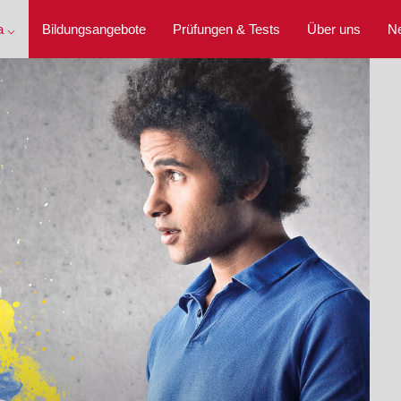
a ⌵
Bildungsangebote
Prüfungen & Tests
Über uns
N