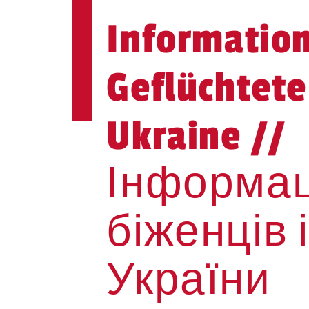
Information
Geflüchtete
Ukraine //
Інформац
біженців 
України