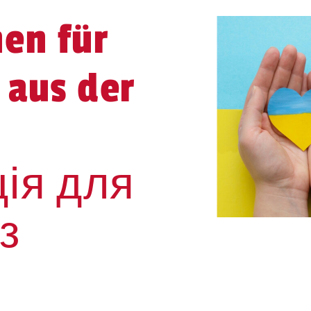
en für
 aus der
ія для
із