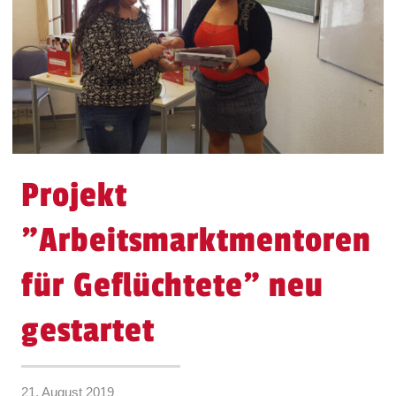
Projekt
"Arbeitsmarktmentoren
für Geflüchtete" neu
gestartet
21. August 2019