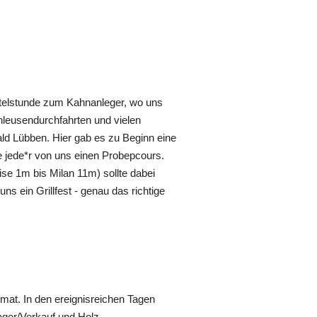
ertelstunde zum Kahnanleger, wo uns
hleusendurchfahrten und vielen
ld Lübben. Hier gab es zu Beginn eine
e jede*r von uns einen Probepcours.
se 1m bis Milan 11m) sollte dabei
ns ein Grillfest - genau das richtige
at. In den ereignisreichen Tagen
ager/Verkauf und Holz.