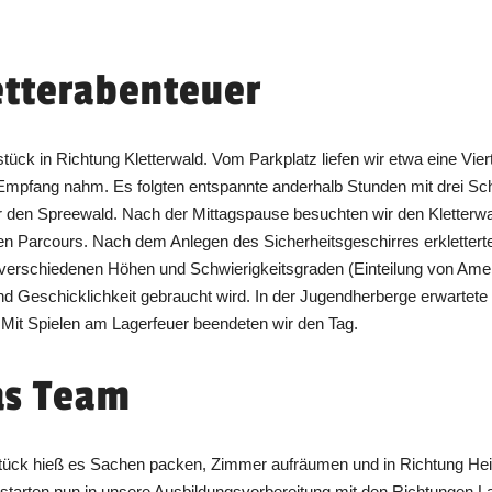
etterabenteuer
ück in Richtung Kletterwald. Vom Parkplatz liefen wir etwa eine Vi
Empfang nahm. Es folgten entspannte anderhalb Stunden mit drei Sc
er den Spreewald. Nach der Mittagspause besuchten wir den Kletterwa
n Parcours. Nach dem Anlegen des Sicherheitsgeschirres erklettert
verschiedenen Höhen und Schwierigkeitsgraden (Einteilung von Amei
nd Geschicklichkeit gebraucht wird. In der Jugendherberge erwartete u
Mit Spielen am Lagerfeuer beendeten wir den Tag.
as Team
tück hieß es Sachen packen, Zimmer aufräumen und in Richtung Heim
 starten nun in unsere Ausbildungsvorbereitung mit den Richtungen L