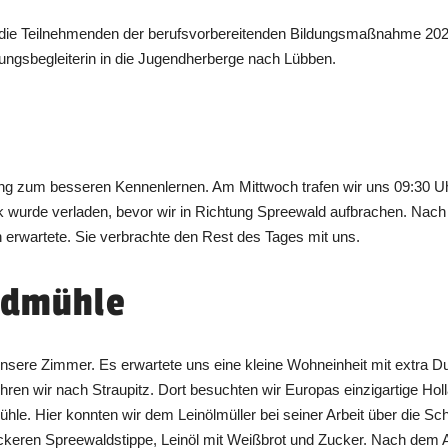
, die Teilnehmenden der berufsvorbereitenden Bildungsmaßnahme 2022
dungsbegleiterin in die Jugendherberge nach Lübben.
ning zum besseren Kennenlernen. Am Mittwoch trafen wir uns 09:30 U
wurde verladen, bevor wir in Richtung Spreewald aufbrachen. Nach e
 erwartete. Sie verbrachte den Rest des Tages mit uns.
ndmühle
nsere Zimmer. Es erwartete uns eine kleine Wohneinheit mit extra
hren wir nach Straupitz. Dort besuchten wir Europas einzigartige Ho
ühle. Hier konnten wir dem Leinölmüller bei seiner Arbeit über die S
eren Spreewaldstippe, Leinöl mit Weißbrot und Zucker. Nach dem A