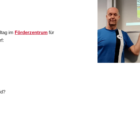
lltag im
Förderzentrum
für
f:
ld?