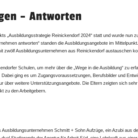
agen – Antworten
ts „Ausbildungsstrategie Reinickendorf 2024“ statt und wurde nun z
ernehmen antworten“ standen die Ausbildungsangebote im Mittelpunkt
 mit zwölf Ausbildungsunternehmen aus Reinickendorf austauschen ko
kendorfer Schulen, um mehr über die „Wege in die Ausbildung“ zu erf
abei ging es um Zugangsvoraussetzungen, Berufsbilder und Entwick
ur über weitere Unterstützungsangebote. Die Eltern zeigten sich sehr
kt zu den Arbeitgebern.
ls Ausbildungsunternehmen Schmitt + Sohn Aufzüge, ein Azubi au
dual Studierende der Agentur für Arbeit Süd, eine Lehrkraft aus eine