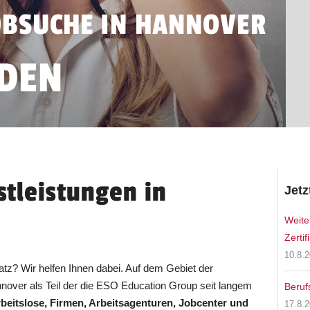
JOBSUCHE IN HANNOVER
NDEN
tleistungen in
Jetz
Weite
Zertif
10.8.
atz? Wir helfen Ihnen dabei. Auf dem Gebiet der
nnover als Teil der die ESO Education Group seit langem
Beruf
beitslose, Firmen, Arbeitsagenturen, Jobcenter und
17.8.