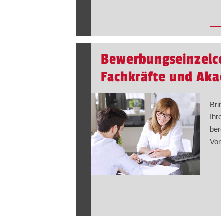
Bewerbungseinzelco
Fachkräfte und Aka
Bri
Ihr
ber
Vor