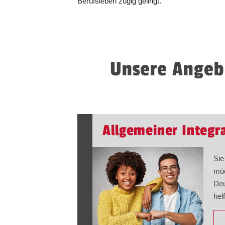
Berufsleben zügig gelingt.
Unsere Angeb
Allgemeiner Integr
Sie
möc
Deu
hel