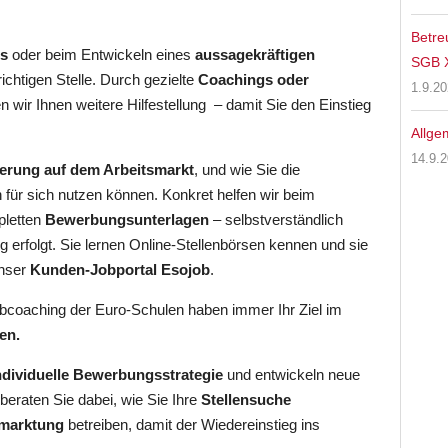
Betre
ss
oder beim Entwickeln eines
aussagekräftigen
SGB X
richtigen Stelle. Durch gezielte
Coachings oder
1.9.2
en wir Ihnen weitere Hilfestellung – damit Sie den Einstieg
Allge
14.9.
ierung auf dem Arbeitsmarkt
, und wie Sie die
 für sich nutzen können. Konkret helfen wir beim
pletten
Bewerbungsunterlagen
– selbstverständlich
 erfolgt. Sie lernen Online-Stellenbörsen kennen und sie
unser
Kunden-Jobportal Esojob
.
obcoaching der Euro-Schulen haben immer Ihr Ziel im
en.
ndividuelle Bewerbungsstrategie
und entwickeln neue
beraten Sie dabei, wie Sie Ihre
Stellensuche
rmarktung
betreiben, damit der Wiedereinstieg ins