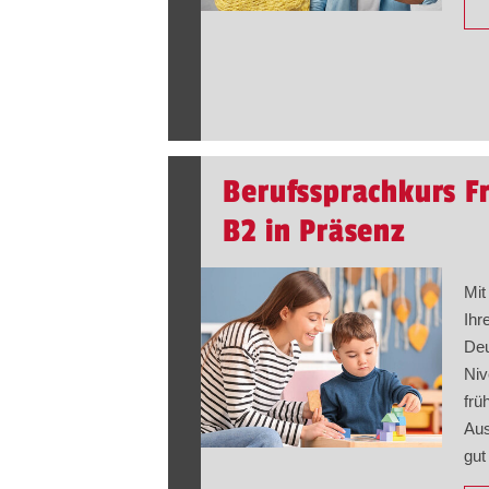
Berufssprachkurs 
B2 in Präsenz
Mit
Ihr
Deu
Niv
frü
Aus
gut