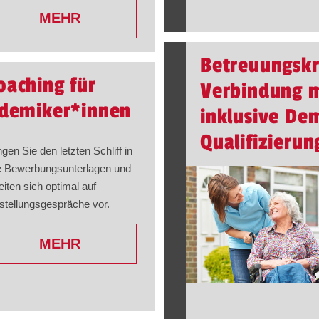
MEHR
Betreuungskra
aching für
Verbindung m
demiker​
*
innen
inklusive De
Qualifizierun
ngen Sie den letzten Schliff in
e Bewerbungsunterlagen und
eiten sich optimal auf
stellungsgespräche vor.
MEHR