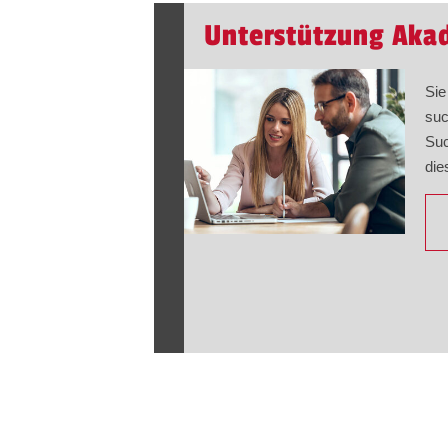
Unterstützung Aka
Sie
suc
Suc
die