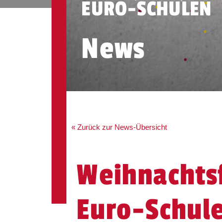
EURO-SCHULEN
News
« Zurück zur News-Übersicht
Weihnachtsf
Euro-Schul