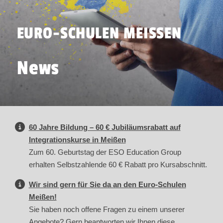
EURO-SCHULEN MEISSEN
News
60 Jahre Bildung – 60 € Jubiläumsrabatt auf
Integrationskurse in Meißen
Zum 60. Geburtstag der ESO Education Group
erhalten Selbstzahlende 60 € Rabatt pro Kursabschnitt.
Wir sind gern für Sie da an den Euro-Schulen
Meißen!
Sie haben noch offene Fragen zu einem unserer
Angebote? Gern beantworten wir Ihnen diese