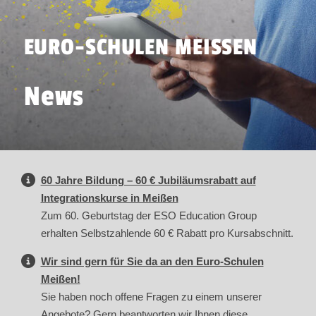
EURO-SCHULEN MEISSEN
News
60 Jahre Bildung – 60 € Jubiläumsrabatt auf
Integrationskurse in Meißen
Zum 60. Geburtstag der ESO Education Group
erhalten Selbstzahlende 60 € Rabatt pro Kursabschnitt.
Wir sind gern für Sie da an den Euro-Schulen
Meißen!
Sie haben noch offene Fragen zu einem unserer
Angebote? Gern beantworten wir Ihnen diese