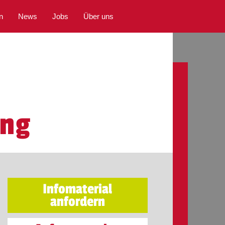
n
News
Jobs
Über uns
ing
Infomaterial
anfordern