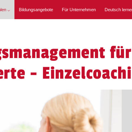
len ⌵
Bildungsangebote
Für Unternehmen
Deutsch lerne
smanagement für
te - Einzelcoach