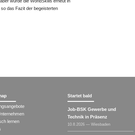
, aber würde die WorldSkills erneut in
“, so das Fazit der begeisterten
map
Startet bald
ungsangebote
Job-BSK Gewerbe und
Unternehmen
Technik in Präsenz
sch lernen
10.8.2026 — Wiesbaden
s