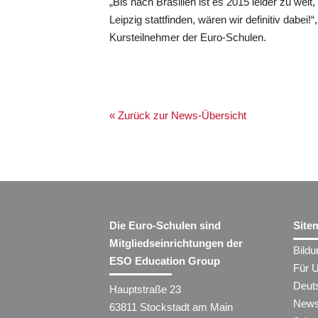
„Bis nach Brasilien ist es 2015 leider zu weit
Leipzig stattfinden, wären wir definitiv dabei!
Kursteilnehmer der Euro-Schulen.
« Zurück zur News-Übersicht
Die Euro-Schulen sind
Site
Mitgliedseinrichtungen der
Bild
ESO Education Group
Für 
Deut
Hauptstraße 23
New
63811 Stockstadt am Main