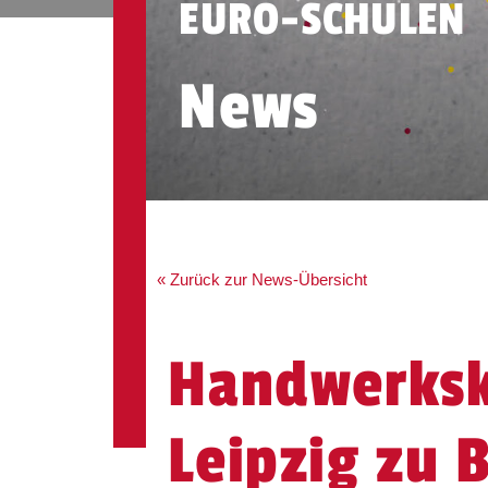
EURO-SCHULEN
News
« Zurück zur News-Übersicht
Handwerks
Leipzig zu 