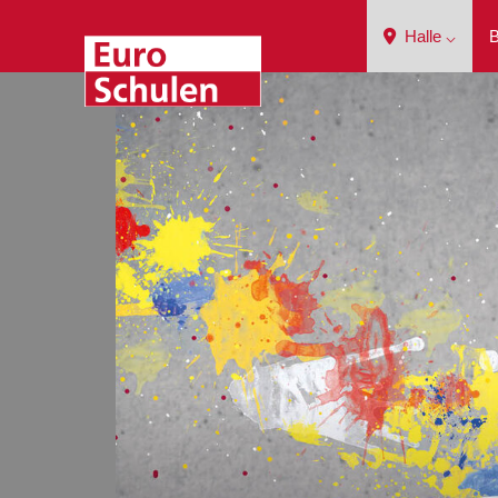
Halle ⌵
B