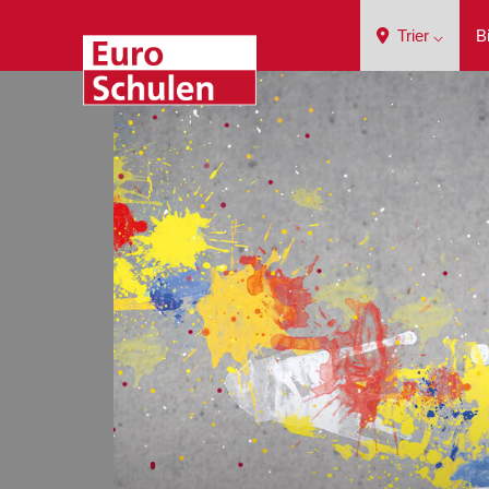
Trier ⌵
B